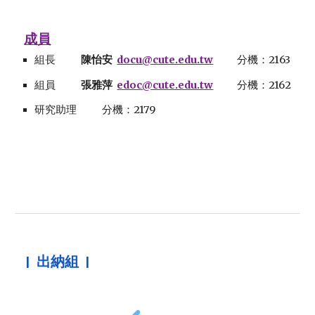
成員
組長
陳怡安
docu@cute.edu.tw
分機：21
63
組
員
張雅萍
edoc@cute.edu.tw
分機：216
2
研究助理
分機：2179
|
出納
組 |