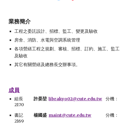
業務簡介
工程之委託設計、招標、監工、變更及驗收
房舍、消防、水電與空調系統管理
各項營繕工程之規劃、審核、招標、訂約、施工、監工
及驗收
其它有關營繕及總務長交辦事項。
成員
組長
許晏堃
librakyo02@cute.edu.tw
分機：
21
70
書記
楊國盛
maint@cute.edu.tw
分機：
216
9