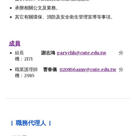
承辦相關公文及業務。
其它有關環保、消防及安全衛生管理宣導等事項。
成員
組長
謝志鴻
garychh@cute.edu.tw
分
機：
2171
職業護理師
曹春儀
020856amy@cute.edu.tw
分
機：
2985
| 職務代理人 |