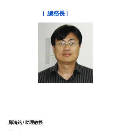
|
總務長
|
鄭鴻銘 / 助理教授