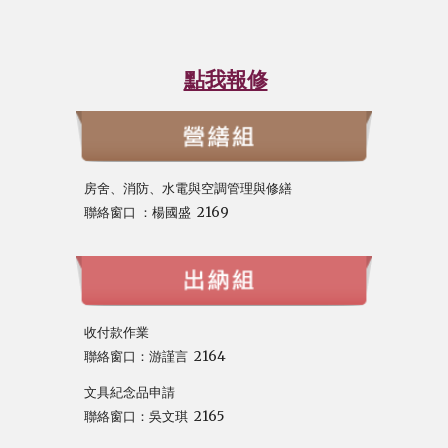
點我報修
房舍、消防、水電與空調管理與修繕
聯絡窗口
：
楊國盛 2169
收付款作業
聯絡窗口：游謹言 2164
文具紀念品申請
聯絡窗口
：
吳文琪 216
5