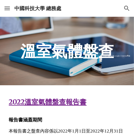
中國科技大學 總務處
Skip to main content
Skip to navigation
溫室氣體盤查
2022溫室氣體盤查報告書
報告書涵蓋期間
本報告書之盤查內容係以
2022
年
1
月
1
日至
2022
年
12
月
31
日