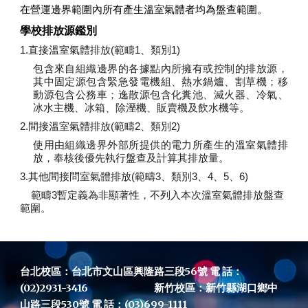
在營運邊界範圍內所有產生溫室氣體者均為盤查範圍。
學校排放源鑑別
1.直接溫室氣體排放(範疇1、類別1)
包含來自組織邊界的各據點內所擁有或控制的排放源，
其中固定源包含緊急發電機組、熱水鍋爐、割草機；移
動源包含公務車；逸散源包含化糞池、滅火器、冷氣、
冰水主機、冰箱、除溼機、販賣機及飲水機等。
2.間接溫室氣體排放(範疇2、類別2)
使用由組織邊界外部所提供的電力所產生的溫室氣體排
放，奉核後優先執行盤查及計算其排放量。
3.其他間接問室氣體排放(範疇3、類別3、4、5、6)
範疇3暫定義為非顯著性，不列入本次溫室氣體排放盤查
範圍。
台北校區：台北市文山區興隆路三段56號 電 話：
(02)2931-3416 新竹校區：新竹縣湖口鄉中
山路三段530號 電 話：(03)699-1111