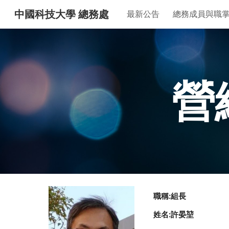
中國科技大學 總務處
最新公告
總務成員與職
Sk
營
職稱:組長
姓名:許晏堃