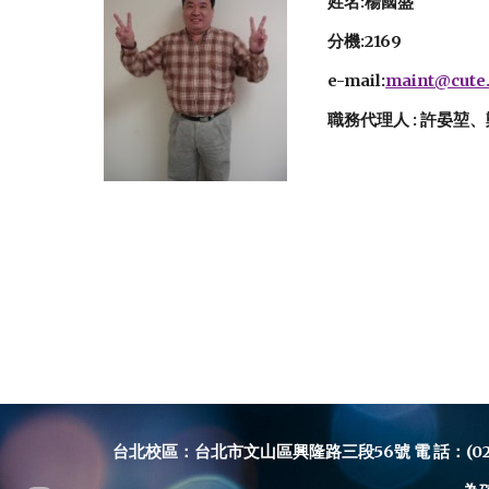
姓名:楊國盛
分機:2169
e-mail:
maint@cute.
職務代理人 :
許晏堃、
台北校區：台北市文山區興隆路三段56號 電 話：(02