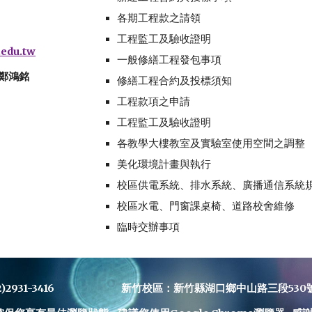
各期工程款之請領
工程監工及驗收證明
edu.tw
一般修繕工程發包事項
鄭鴻銘
修繕工程合約及投標須知
工程款項之申請
工程監工及驗收證明
各教學大樓教室及實驗室使用空間之調整
美化環境計畫與執行
校區供電系統、排水系統、廣播通信系統
校區水電、門窗課桌椅、道路校舍維修
臨時交辦事項
)2931-3416 新竹校區：新竹縣湖口鄉中山路三段530號 電 話：