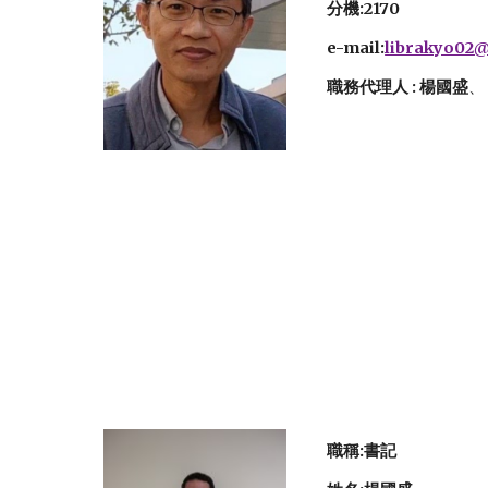
分機:2170
e-mail:
librakyo02@
職務代理人 : 楊國盛
、
職稱:書記