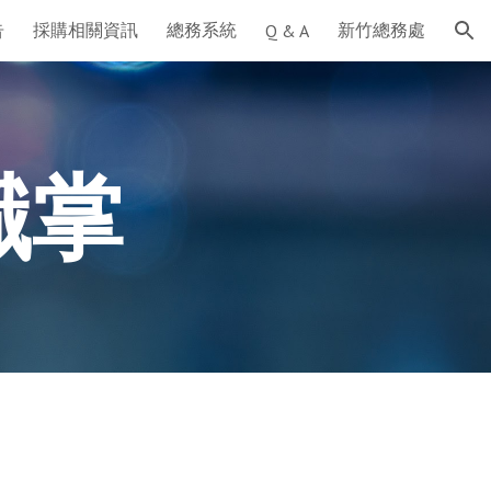
告
採購相關資訊
總務系統
新竹總務處
Q & A
ion
職掌