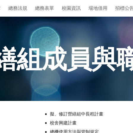
掌
總務法規
總務表單
校園資訊
場地借用
招標公
ip to main content
Skip to navigat
繕組成員與
擬、修訂營繕組中長程計畫
校舍興建計畫
總機使用方法與管制規定