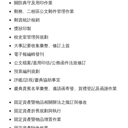
關防典守及用印作業
郵務、二校區公文郵件管理作業
郵資統計核銷
獎狀印製
校史室管理與規劃
大事記要收集彙整、修訂上簽
電子報編輯發刊
公文檔案/蓋用印信/公務函件法規修訂
預算編列規劃
評鑑/訪視/慶典協助事宜
慶典貴賓名單彙整、邀請函寄發、賀禮登記及函謝作業
固定資產暨物品
相
關辦法之擬訂與修改
固定資產折舊規劃與執行
固定資產暨物品增置作業
固定資產驗收作業