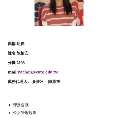
職稱:組長
姓名:陳怡安
分機:2163
mail:
yachen@cute.edu.tw
職務代理人 : 張雅萍
、
陳淵祥
總務會議
公文管理規劃