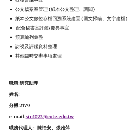
公文檔案室管理 (紙本公文整理、調閱)
紙本公文數位存檔回溯系統建置 (圖文掃瞄、文字建檔)
配合秘書室評鑑/慶典事宜
預算編列彙整
訪視及評鑑資料整理
其他臨時交辦事項處理
職稱:
研究助理
姓名:
分機:21
79
e-mail:
sin1022
@cute.edu.tw
職務代理人 : 陳怡安、
張雅萍