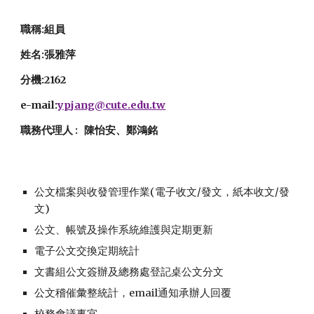
職稱:組員
姓名:張雅萍
分機:2162
e-mail:
ypjang@cute.edu.tw
職務代理人 : 陳怡安
、
鄭鴻銘
公文檔案與收發管理作業(電子收文/發文，紙本收文/發
文)
公文、帳號及操作系統維護與定期更新
電子公文交換定期統計
文書組公文簽辦及總務處登記桌公文分文
公文稽催彙整統計，email通知承辦人回覆
校務會議事宜